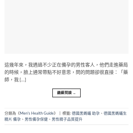
這幾年來，我遇過不少正在備孕的男性客人，他們走進藥局
的時候，臉上通常帶點不好意思，問的問題卻很直接：「藥
師，我 […]
繼續閱讀
→
分類為《
Men's Health Guide
》
|
標籤:
德國黑螞蟻 助孕
、
德國黑螞蟻生
精片 備孕
、
男性備孕保健
、
男性精子品質提升