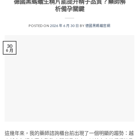
德國黑螞蟻生精片能提升精子品質？藥師解
析備孕關鍵
POSTED ON
2026 年 6 月 30 日
BY
德國黑螞蟻官網
30
6 月
這幾年來，我的藥師諮詢櫃台前出現了一個明顯的趨勢：越