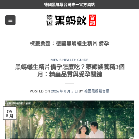
跳
德國黑螞蟻台灣唯一官方網站
轉
至
內
容
標籤彙整：
德國黑螞蟻生精片 備孕
MEN'S HEALTH GUIDE
黑螞蟻生精片備孕怎麼吃？藥師談養精3個
月：精蟲品質與受孕關鍵
POSTED ON
2026 年 8 月 5 日
BY
德國黑螞蟻官網
05
8 月