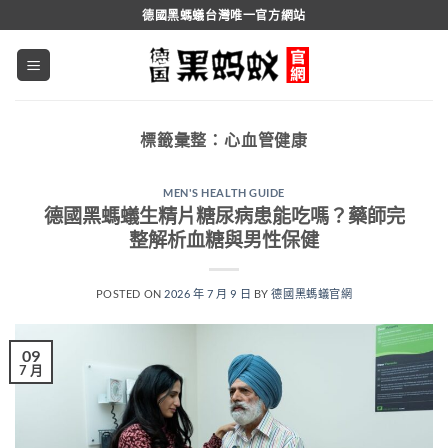
跳
德國黑螞蟻台灣唯一官方網站
轉
至
內
容
標籤彙整：
心血管健康
MEN'S HEALTH GUIDE
德國黑螞蟻生精片糖尿病患能吃嗎？藥師完
整解析血糖與男性保健
POSTED ON
2026 年 7 月 9 日
BY
德國黑螞蟻官網
09
7 月