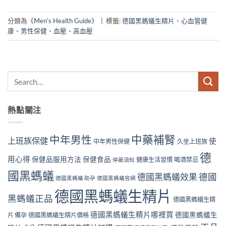
分類為《
Men's Health Guide
》
|
標籤:
德國黑螞蟻生精片
、
心血管健
康
、
男性保健
、
血壓
、
高血壓
熱點關注
中藥補腎
中年男性
上班族保健
使
中年男性保健
久坐上班族
德
用心得
保健品服用方法
保健食品
健康生活習慣
喝酒禁忌
停藥須知
國黑螞蟻
德國黑螞蟻效果
德國
德國黑螞蟻 助孕
德國黑螞蟻官網
德國黑螞蟻生精片
黑螞蟻正品
德國黑螞蟻生精
德國黑螞蟻生精片哪裡買
德國黑螞蟻生
片 備孕
德國黑螞蟻生精片價格