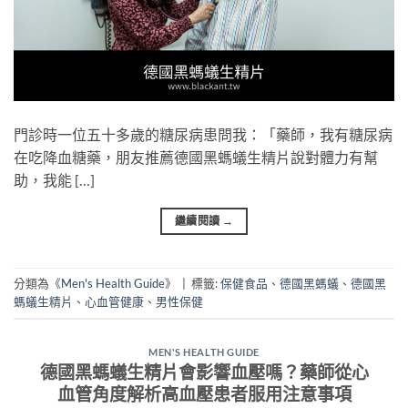
門診時一位五十多歲的糖尿病患問我：「藥師，我有糖尿病
在吃降血糖藥，朋友推薦德國黑螞蟻生精片說對體力有幫
助，我能 […]
繼續閱讀
→
分類為《
Men's Health Guide
》
|
標籤:
保健食品
、
德國黑螞蟻
、
德國黑
螞蟻生精片
、
心血管健康
、
男性保健
MEN'S HEALTH GUIDE
德國黑螞蟻生精片會影響血壓嗎？藥師從心
血管角度解析高血壓患者服用注意事項