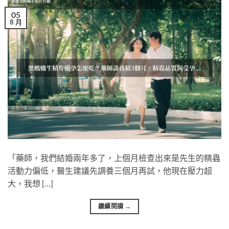
05
8 月
「藥師，我們結婚兩年多了，上個月檢查出來是先生的精蟲
活動力偏低，醫生建議先調養三個月再試，他現在壓力超
大，我想 […]
繼續閱讀
→