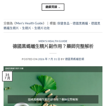
繼續閱讀
→
分類為《
Men's Health Guide
》
|
標籤:
保健食品
、
德國黑螞蟻
、
德國黑
螞蟻生精片
、
生精片
、
生精片功效
MEN'S HEALTH GUIDE
德國黑螞蟻生精片副作用？藥師完整解析
POSTED ON
2026 年 7 月 31 日
BY
德國黑螞蟻官網
31
7 月