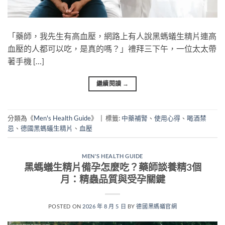
「藥師，我先生有高血壓，網路上有人說黑螞蟻生精片連高
血壓的人都可以吃，是真的嗎？」禮拜三下午，一位太太帶
著手機 […]
繼續閱讀
→
分類為《
Men's Health Guide
》
|
標籤:
中藥補腎
、
使用心得
、
喝酒禁
忌
、
德國黑螞蟻生精片
、
血壓
MEN'S HEALTH GUIDE
黑螞蟻生精片備孕怎麼吃？藥師談養精3個
月：精蟲品質與受孕關鍵
POSTED ON
2026 年 8 月 5 日
BY
德國黑螞蟻官網