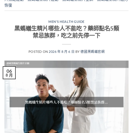
恢復
MEN'S HEALTH GUIDE
黑螞蟻生精片哪些人不能吃？藥師點名5類
禁忌族群，吃之前先停一下
POSTED ON
2026 年 8 月 6 日
BY
德國黑螞蟻官網
06
8 月