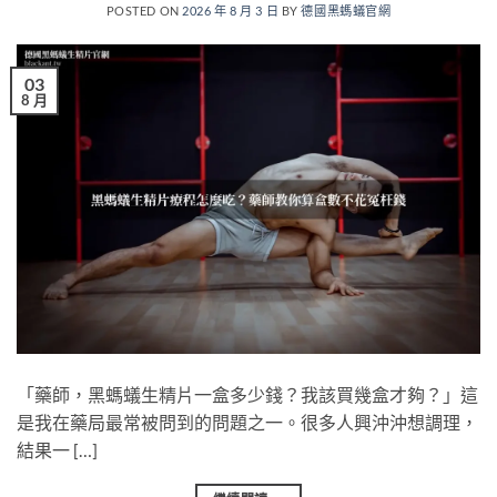
POSTED ON
2026 年 8 月 3 日
BY
德國黑螞蟻官網
03
8 月
「藥師，黑螞蟻生精片一盒多少錢？我該買幾盒才夠？」這
是我在藥局最常被問到的問題之一。很多人興沖沖想調理，
結果一 […]