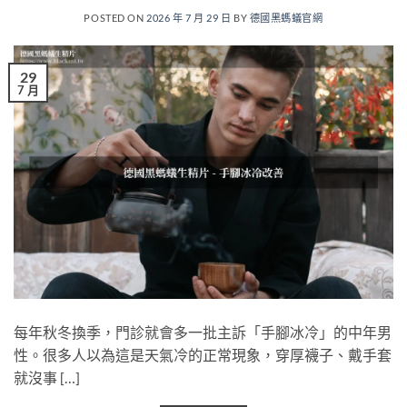
POSTED ON
2026 年 7 月 29 日
BY
德國黑螞蟻官網
29
7 月
每年秋冬換季，門診就會多一批主訴「手腳冰冷」的中年男
性。很多人以為這是天氣冷的正常現象，穿厚襪子、戴手套
就沒事 […]