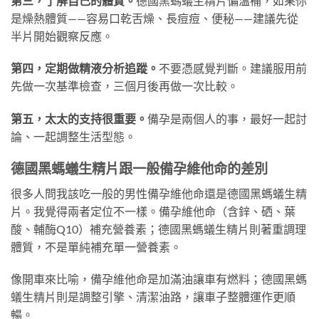
第三，了解自己的體質。
德國黑螞蟻生精片偏溫補，如果你
是燥熱體質——容易口乾舌燥、長痘痘、便秘——建議先從
半片開始觀察反應。
第四，定期做精液分析追蹤。
不要憑感覺判斷。建議服用前
先做一次基準檢查，三個月後再做一次比較。
第五，太太的支持很重要。
備孕是兩個人的事，最好一起討
論、一起調整生活型態。
德國黑螞蟻生精片跟一般備孕維他命的差別
很多人問我該吃一般的男性備孕維他命還是德國黑螞蟻生精
片。我覺得兩者定位不一樣。備孕維他命（含鋅、硒、葉
酸、輔酶Q10）補充營養素；德國黑螞蟻生精片則著重調理
體質，不是單純補充單一營養素。
像開車來比喻，備孕維他命是加滿油讓車有燃料；德國黑螞
蟻生精片則是調整引擎、清潔油路，讓車子整體運作更順
暢。