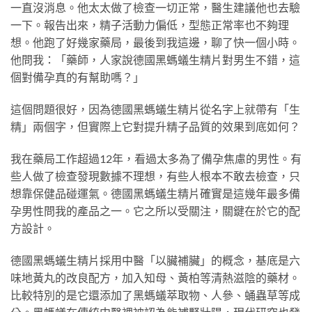
一直沒消息。他太太做了檢查一切正常，醫生建議他也去驗
一下。報告出來，精子活動力偏低，型態正常率也不夠理
想。他跑了好幾家藥局，最後到我這邊，聊了快一個小時。
他問我：「藥師，人家說德國黑螞蟻生精片對男生不錯，這
個對備孕真的有幫助嗎？」
這個問題很好，因為德國黑螞蟻生精片從名字上就帶有「生
精」兩個字，但實際上它對提升精子品質的效果到底如何？
我在藥局工作超過12年，看過太多為了備孕焦慮的男性。有
些人做了檢查發現數據不理想，有些人根本不敢去檢查，只
想靠保健品碰運氣。德國黑螞蟻生精片確實是這幾年最多備
孕男性問我的產品之一。它之所以受關注，關鍵在於它的配
方設計。
德國黑螞蟻生精片採用中醫「以臟補臟」的概念，基底是六
味地黃丸的改良配方，加入知母、黃柏等清熱滋陰的藥材。
比較特別的是它還添加了黑螞蟻萃取物、人參、蛹蟲草等成