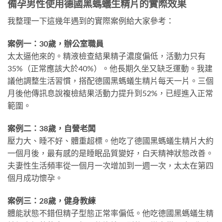
備孕男性使用德國黑螞蟻生精片的實際效果
我整理一下這幾年遇到的實際案例給大家參考：
案例一：30歲，辦公室職員
太太逼他來的。精液檢查結果精子濃度偏低，活動力只有
35%（正常應該大於40%）。他長期久坐又缺乏運動。我建
議他調整生活習慣，搭配德國黑螞蟻生精片每天一片。三個
月後他傳訊息說複檢結果活動力提升到52%，已經進入正常
範圍。
案例二：38歲，自營老闆
壓力大、睡不好、體重超標。他吃了德國黑螞蟻生精片大約
一個月後，最有感的是睡眠品質變好，白天精神狀態改善。
夫妻性生活頻率從一個月一次增加到一週一次，太太在第四
個月成功懷孕。
案例三：28歲，健身教練
體能狀態不錯但精子型態正常率偏低。他吃德國黑螞蟻生精