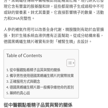
分。黑螞蟻在傳統中醫裡被認為能補腎壯陽，現代研究也發
現它含有豐富的胺基酸和鋅，這些都是精子生成過程中不可
或缺的營養素。鋅尤其重要，它直接影響精子的數量、活動
力和DNA完整性。
人參的補氣作用可以改善全身代謝，精胺酸則有助於血管擴
張，對於生殖系統血液供應有正面幫助。從成分結構來看，
德國黑螞蟻生精片確實有針對「補腎生精」去設計。
Table of Contents
從中醫觀點看精子品質與腎的關係
備孕男性使用德國黑螞蟻生精片的實際效果
正確服用方式與觀念
德國黑螞蟻生精片跟一般備孕維他命的差別
藥師的真心話
從中醫觀點看精子品質與腎的關係