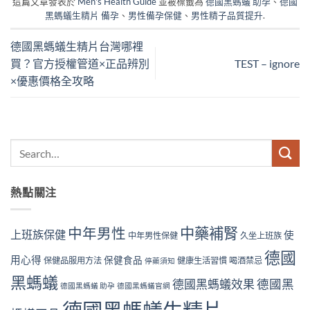
這篇文章發表於
Men's Health Guide
並被標籤為
德國黑螞蟻 助孕
、
德國
黑螞蟻生精片 備孕
、
男性備孕保健
、
男性精子品質提升
.
德國黑螞蟻生精片台灣哪裡
買？官方授權管道×正品辨別
TEST – ignore
×優惠價格全攻略
熱點關注
中藥補腎
中年男性
上班族保健
使
中年男性保健
久坐上班族
德國
用心得
保健食品
保健品服用方法
健康生活習慣
喝酒禁忌
停藥須知
黑螞蟻
德國黑螞蟻效果
德國黑
德國黑螞蟻 助孕
德國黑螞蟻官網