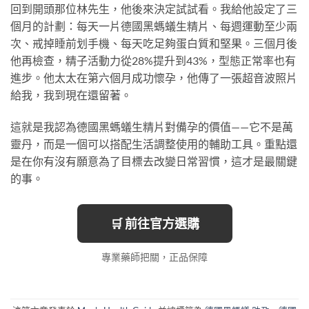
回到開頭那位林先生，他後來決定試試看。我給他設定了三
個月的計劃：每天一片德國黑螞蟻生精片、每週運動至少兩
次、戒掉睡前划手機、每天吃足夠蛋白質和堅果。三個月後
他再檢查，精子活動力從28%提升到43%，型態正常率也有
進步。他太太在第六個月成功懷孕，他傳了一張超音波照片
給我，我到現在還留著。
這就是我認為德國黑螞蟻生精片對備孕的價值——它不是萬
靈丹，而是一個可以搭配生活調整使用的輔助工具。重點還
是在你有沒有願意為了目標去改變日常習慣，這才是最關鍵
的事。
🛒 前往官方選購
專業藥師把關，正品保障