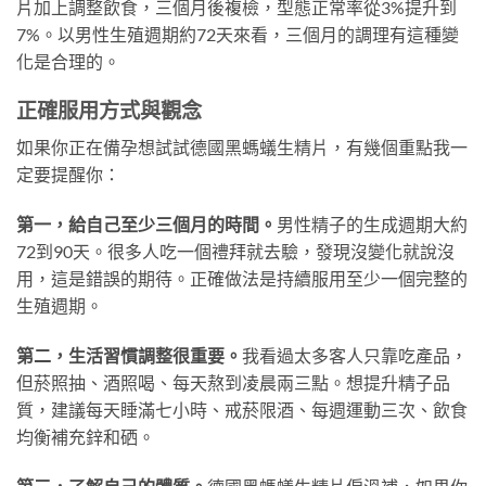
片加上調整飲食，三個月後複檢，型態正常率從3%提升到
7%。以男性生殖週期約72天來看，三個月的調理有這種變
化是合理的。
正確服用方式與觀念
如果你正在備孕想試試德國黑螞蟻生精片，有幾個重點我一
定要提醒你：
第一，給自己至少三個月的時間。
男性精子的生成週期大約
72到90天。很多人吃一個禮拜就去驗，發現沒變化就說沒
用，這是錯誤的期待。正確做法是持續服用至少一個完整的
生殖週期。
第二，生活習慣調整很重要。
我看過太多客人只靠吃產品，
但菸照抽、酒照喝、每天熬到凌晨兩三點。想提升精子品
質，建議每天睡滿七小時、戒菸限酒、每週運動三次、飲食
均衡補充鋅和硒。