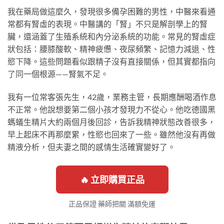
我在藥局做這麼久，發現很多備孕困難的男性，中醫來看通
常都有腎虛的表現。中醫講的「腎」不只是解剖學上的腎
臟，還涵蓋了生殖系統和內分泌系統的功能。常見的腎虛症
狀包括：腰膝酸軟、精神疲憊、夜尿頻繁、記憶力減退、性
慾下降。這些問題看似跟精子沒有直接關係，但其實都指向
了同一個根源——腎氣不足。
我有一位常客張先生，42歲，業務主管，長期應酬喝酒作息
不正常。他說想要第二個小孩才發現力不從心。他吃德國黑
螞蟻生精片大約兩個月後回診，告訴我精神狀態改善很多，
早上起床不再那麼累，性慾也回來了一些。雖然他沒有再做
精液分析，但夫妻之間的感情生活確實變好了。
🔥 立即購買正品
正品保證 藥師把關 滿額免運