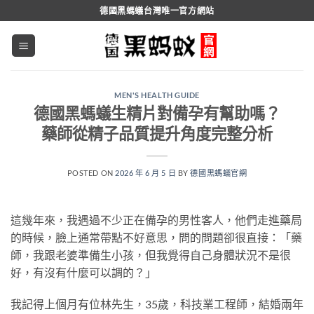
跳
德國黑螞蟻台灣唯一官方網站
轉
至
內
容
MEN'S HEALTH GUIDE
德國黑螞蟻生精片對備孕有幫助嗎？
藥師從精子品質提升角度完整分析
POSTED ON
2026 年 6 月 5 日
BY
德國黑螞蟻官網
這幾年來，我遇過不少正在備孕的男性客人，他們走進藥局
的時候，臉上通常帶點不好意思，問的問題卻很直接：「藥
師，我跟老婆準備生小孩，但我覺得自己身體狀況不是很
好，有沒有什麼可以調的？」
我記得上個月有位林先生，35歲，科技業工程師，結婚兩年