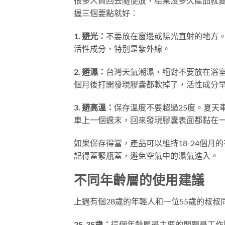
很多人買回去隨便放，結果沒多久產品就
握三個要點就好：
1. 避光：
不要放在窗邊或陽光直射的地方
活性成分，特別是紫外線。
2. 避濕：
台灣天氣潮濕，絕對不要放在浴
個月後打開發現膠囊都軟掉了，活性成分
3. 避高溫：
保存溫度不要超過25度。夏天
車上一個週末，回來發現膠囊表面都黏在
如果保存得當，產品可以維持18-24個
記得蓋緊瓶蓋，避免空氣中的濕氣進入。
不同年齡層的使用建議
上週有個28歲的年輕人和一位55歲的叔
25-35歲：
這個年齡層最主要的問題是工作