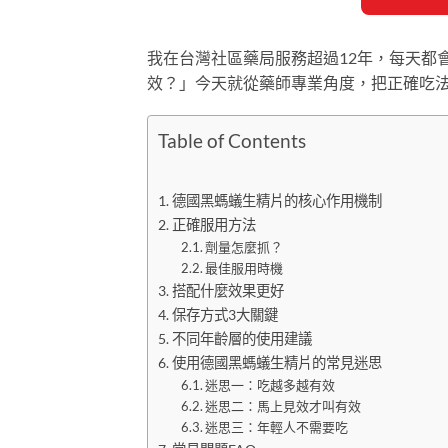
我在台灣社區藥局服務超過12年，每天都
效？」今天就從藥師專業角度，把正確吃
Table of Contents
德國黑螞蟻生精片的核心作用機制
正確服用方法
劑量怎麼抓？
最佳服用時機
搭配什麼效果更好
保存方式3大關鍵
不同年齡層的使用建議
使用德國黑螞蟻生精片的常見迷思
迷思一：吃越多越有效
迷思二：馬上見效才叫有效
迷思三：年輕人不需要吃