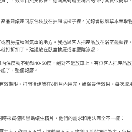
變質了，效果自然受影響。德國黑螞蟻生精片的保存其實很簡單
。產品建議連同原包裝放在抽屜或櫃子裡。光線會破壞草本萃取
室或廚房這種濕氣重的地方。我遇過客人把產品放在浴室鏡櫃裡
早就打折扣了。建議放在臥室抽屜或客廳陰涼處。
車內溫度動不動就40-50度，絕對不能放車上。有位客人把產品
一起了，整個報廢。
月的有效期限。打開後建議在6個月內用完，確保最佳效果。每次取
叔同時來買德國黑螞蟻生精片，他們的需求和用法完全不一樣：
壓力大、作息不正常、運動量不足。建議以基礎調理為主，每日