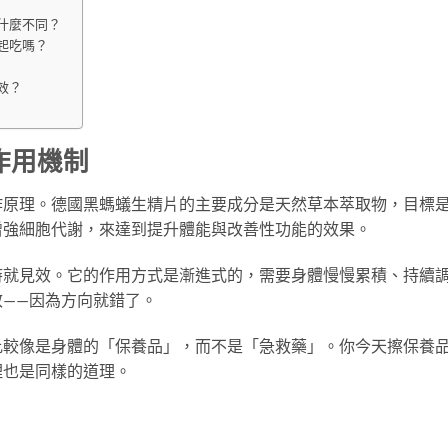
什麼不同？
起吃嗎？
效？
作用機制
作原理。德國黑螞蟻生精片的主要成分是天然草本萃取物，目標
增強細胞代謝，來達到提升體能與改善性功能的效果。
時就見效。它的作用方式是漸進式的，需要身體慢慢累積、持續
——因為方向就錯了。
比較像是身體的「保養品」，而不是「急救藥」。你今天擦保養
理也是同樣的道理。