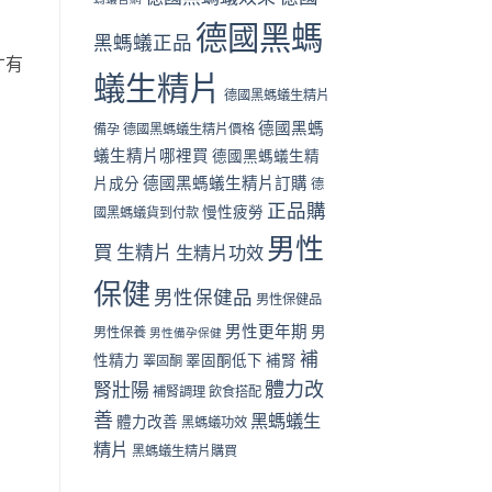
德國黑螞
黑螞蟻正品
才有
蟻生精片
德國黑螞蟻生精片
德國黑螞
備孕
德國黑螞蟻生精片價格
蟻生精片哪裡買
德國黑螞蟻生精
德國黑螞蟻生精片訂購
片成分
德
正品購
慢性疲勞
國黑螞蟻貨到付款
男性
買
生精片
生精片功效
保健
男性保健品
男性保健品
男性更年期
男
男性保養
男性備孕保健
補
性精力
睪固酮低下
補腎
睪固酮
體力改
腎壯陽
補腎調理
飲食搭配
善
黑螞蟻生
體力改善
黑螞蟻功效
精片
黑螞蟻生精片購買