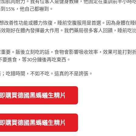
增加肌肉耐力。我有位客人是健身教練，他固定在重訓前半小時吃
到15%，他自己都嚇到。
想改善性功能或體力恢復，睡前空腹服用是首選。因為身體在睡
藥效剛好在體內發揮最大作用。我們藥局很多客人回饋，睡前吃
常重要。飯後立刻吃的話，食物會影響吸收效率，效果可能打對
不要進食，等30分鐘後再吃東西。
倍；吃錯時間，不如不吃。這真的不是誇張。
 立即購買德國黑螞蟻生精片
 立即購買德國黑螞蟻生精片