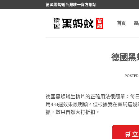
跳
德國黑螞蟻台灣唯一官方網站
轉
至
首頁
產
內
容
德國黑
POSTED
德國黑螞蟻生精片的正確用法很簡單：每日
用4-8週效果最明顯。但根據我在藥局這
抓，效果自然大打折扣。
🛒