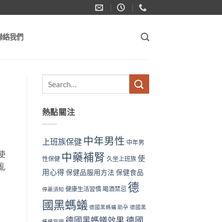
聯絡我們
熱點關注
中年男性
上班族保健
中年男
使
中藥補腎
使
性保健
久坐上班族
亂
用心得
保健品服用方法
保健食品
德
健康生活習慣
喝酒禁忌
停藥須知
國黑螞蟻
德國黑螞蟻 助孕
德國黑
德國黑螞蟻效果
德國
螞蟻官網