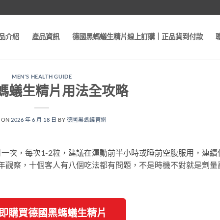
品介紹
產品資訊
德國黑螞蟻生精片線上訂購｜正品貨到付款
MEN'S HEALTH GUIDE
螞蟻生精片用法全攻略
 ON
2026 年 6 月 18 日
BY
德國黑螞蟻官網
一次，每次1-2粒，建議在運動前半小時或睡前空腹服用，連續
幾年觀察，十個客人有八個吃法都有問題，不是時機不對就是劑量
 立即購買德國黑螞蟻生精片