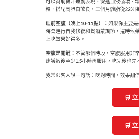
可以幫助提升運動表現、促進血液循環、
粒，搭配高蛋白飲食，三個月體脂從22%降
睡前空腹（晚上10-11點）：
如果你主要是
時會進行自我修復和賀爾蒙調節，這時候
上吃效果好得多。
空腹是關鍵：
不管哪個時段，空腹服用非
建議飯後至少1.5小時再服用，吃完後也先
我常跟客人說一句話：吃對時間，效果翻
🛒
🛒