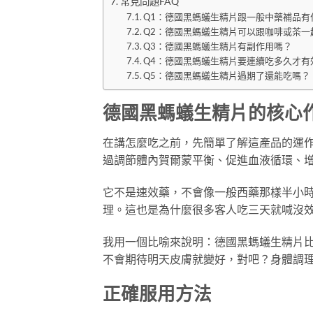
常見問題FAQ
Q1：德國黑螞蟻生精片跟一般中藥補品有
Q2：德國黑螞蟻生精片可以跟咖啡或茶一
Q3：德國黑螞蟻生精片有副作用嗎？
Q4：德國黑螞蟻生精片要連續吃多久才有
Q5：德國黑螞蟻生精片過期了還能吃嗎？
德國黑螞蟻生精片的核心
在講怎麼吃之前，先簡單了解這產品的運
過調節體內賀爾蒙平衡、促進血液循環、
它不是速效藥，不會像一般西藥那樣半小
理。這也是為什麼很多客人吃三天就喊沒效
我用一個比喻來說明：德國黑螞蟻生精片
不會期待明天皮膚就變好，對吧？身體調
正確服用方法