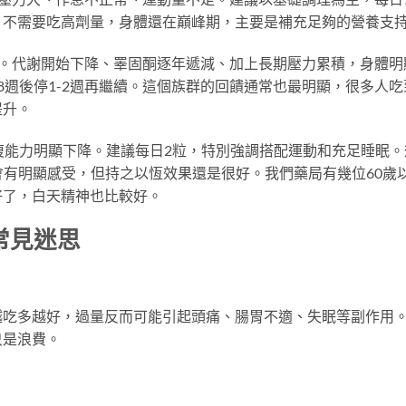
。不需要吃高劑量，身體還在巔峰期，主要是補充足夠的營養支
。代謝開始下降、睪固酮逐年遞減、加上長期壓力累積，身體明
8週後停1-2週再繼續。這個族群的回饋通常也最明顯，很多人吃
提升。
復能力明顯下降。建議每日2粒，特別強調搭配運動和充足睡眠。
才會有明顯感受，但持之以恆效果還是很好。我們藥局有幾位60歲
好了，白天精神也比較好。
常見迷思
越吃多越好，過量反而可能引起頭痛、腸胃不適、失眠等副作用
只是浪費。