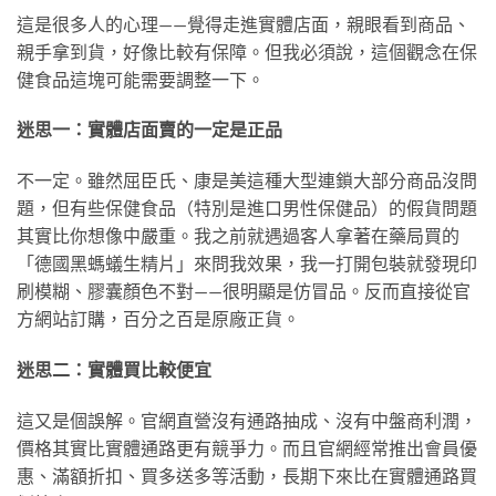
這是很多人的心理——覺得走進實體店面，親眼看到商品、
親手拿到貨，好像比較有保障。但我必須說，這個觀念在保
健食品這塊可能需要調整一下。
迷思一：實體店面賣的一定是正品
不一定。雖然屈臣氏、康是美這種大型連鎖大部分商品沒問
題，但有些保健食品（特別是進口男性保健品）的假貨問題
其實比你想像中嚴重。我之前就遇過客人拿著在藥局買的
「德國黑螞蟻生精片」來問我效果，我一打開包裝就發現印
刷模糊、膠囊顏色不對——很明顯是仿冒品。反而直接從官
方網站訂購，百分之百是原廠正貨。
迷思二：實體買比較便宜
這又是個誤解。官網直營沒有通路抽成、沒有中盤商利潤，
價格其實比實體通路更有競爭力。而且官網經常推出會員優
惠、滿額折扣、買多送多等活動，長期下來比在實體通路買