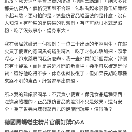
蝦皮、露天這些平台上賣的所謂「德國黑螞蟻」，絕大多數
都是仿冒品。價格便宜到不合理，包裝看起來很像但細節經
不起考驗。更可怕的是，這些仿冒品裡面裝的是什麼，沒有
人知道。有些裝的是廉價的興奮劑，有些可能根本就是澱
粉，吃了沒效事小，傷身事大。
我在藥局就碰過一個案例：一位三十出頭的年輕男生，在蝦
皮買了便宜的德國黑螞蟻生精片，吃了之後心跳加速、頭暈
噁心，跑來藥局問我怎麼辦。我一查他買的那個賣家，評價
只有十幾筆，而且是最近才開的新賣場，幾乎可以確定是假
貨。還好他吃得不多，休息後就恢復了，但如果長期吃那種
來路不明的東西，肝腎遲早出問題。
所以我的建議很簡單：不要貪小便宜。保健食品這種東西，
吃進身體裡的，正品跟仿冒品的差別不只是效果，還有安
全。為了省幾百塊錢拿自己的健康開玩笑，值得嗎？
德國黑螞蟻生精片官網訂購Q&A