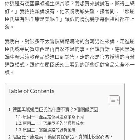
你這邊有德國黑螞蟻生精片嗎？我想買來試試看，懶得上網
訂。」我搖搖頭說沒有，他表情明顯失望，接著問：「那屈
臣氏總有吧？康是美呢？」類似的情況幾乎每個禮拜都在上
演。
我明白，對很多不太習慣網路購物的台灣男性來說，走進屈
臣氏或藥局買東西是再自然不過的事。但說實話，德國黑螞
蟻生精片這款產品從進口到銷售，走的都是官方授權的直營
通路模式，跟你在屈臣氏架上看到的那些保健食品完全不一
樣。
Table of Contents
德國黑螞蟻屈臣氏為什麼不賣？3個關鍵原因
原因一：產品定位與通路策略不同
原因二：上架屈臣氏的門檻與成本
原因三：實體通路的退貨風險
屈臣氏、康是美、藥局買保健品，真的比較安心嗎？