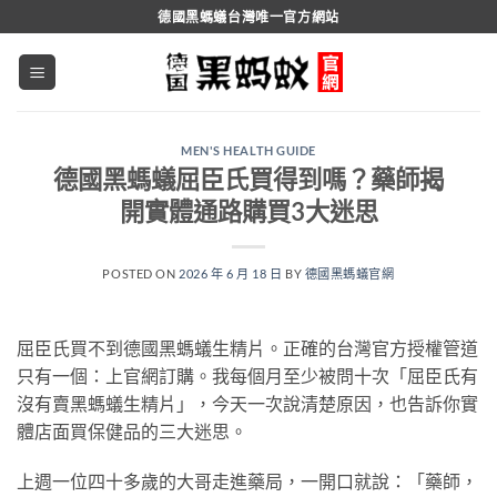
跳
德國黑螞蟻台灣唯一官方網站
轉
至
內
容
MEN'S HEALTH GUIDE
德國黑螞蟻屈臣氏買得到嗎？藥師揭
開實體通路購買3大迷思
POSTED ON
2026 年 6 月 18 日
BY
德國黑螞蟻官網
屈臣氏買不到德國黑螞蟻生精片。正確的台灣官方授權管道
只有一個：上官網訂購。我每個月至少被問十次「屈臣氏有
沒有賣黑螞蟻生精片」，今天一次說清楚原因，也告訴你實
體店面買保健品的三大迷思。
上週一位四十多歲的大哥走進藥局，一開口就說：「藥師，