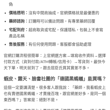
偽
價格透明：
沒有中間商抽成，官網價格就是最優惠的
藥師諮詢：
訂購時可以備註問題，有專業藥師回覆
宅配到府：
超商取貨或宅配，保護隱私，包裝上不會寫
產品名稱
售後服務：
有任何使用問題，客服都會協助處理
官網訂購流程很簡單：上官網選方案→填寫收件資料→選擇
付款方式（貨到付款/ATM轉帳/信用卡）→等貨到。最快今
天下單，明天就到了，跟去屈臣氏買其實差不多。
蝦皮、露天、臉書社團的「德國黑螞蟻」能買嗎？
這個一定要講清楚。很多客人跟我說：「藥師，我看蝦皮上
也有賣德國黑螞蟻，才賣幾百塊，跟官網差好多，是同一個
東西嗎？」答案是：絕對不是。