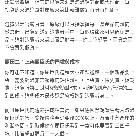
連鎖藥妝店，但它的供貨來源是透過經銷商或代理商，每一
批貨的來源追蹤對原廠來說比較難做到百分百把關。
選擇只走官網直營，原廠可以直接掌握每一盒產品的流向，
從倉儲、出貨到送到消費者手中，每個環節都可以確保是正
品。這對消費者來說其實是好事——你上官網買，百分之百
不會買到假貨。
原因二：上架屈臣氏的門檻與成本
你可能不知道，像屈臣氏這種大型連鎖通路，一個新品要上
架，需要經過非常複雜的評估流程。上架費、陳列費、促銷
費、退貨折讓……林林總總加起來，可能佔到產品售價的三
到四成。這些成本最後還是會轉嫁到消費者身上。
而且屈臣氏的通路抽成相當高，如果德國黑螞蟻生精片透過
屈臣氏銷售，終端價格至少要漲30%以上，廠商才有合理的
利潤空間。到時候你在屈臣氏看到一盒可能要賣到三四千
塊，比官網訂購貴了一大截。