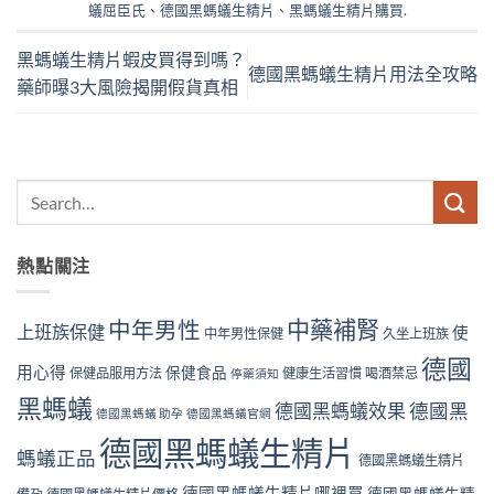
蟻屈臣氏
、
德國黑螞蟻生精片
、
黑螞蟻生精片購買
.
黑螞蟻生精片蝦皮買得到嗎？
德國黑螞蟻生精片用法全攻略
藥師曝3大風險揭開假貨真相
熱點關注
中藥補腎
中年男性
上班族保健
使
中年男性保健
久坐上班族
德國
用心得
保健食品
保健品服用方法
健康生活習慣
喝酒禁忌
停藥須知
黑螞蟻
德國黑螞蟻效果
德國黑
德國黑螞蟻 助孕
德國黑螞蟻官網
德國黑螞蟻生精片
螞蟻正品
德國黑螞蟻生精片
德國黑螞蟻生精片哪裡買