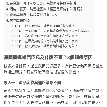
在台灣，哪裡可以買到正品德國黑螞蟻生精片？
蝦皮、露天、臉書社團的「德國黑螞蟻」能買嗎？
德國黑螞蟻生精片官網訂購Q&A
常見問題FAQ
Q1：德國黑螞蟻生精片在屈臣氏多少錢？
Q2：除了屈臣氏，康是美或全聯有賣德國黑螞蟻嗎？
Q3：為什麼德國黑螞蟻生精片不在藥局賣？
Q4：在蝦皮買的德國黑螞蟻生精片是正品嗎？
Q5：德國黑螞蟻生精片官網訂購多久到貨？
德國黑螞蟻屈臣氏為什麼不賣？3個關鍵原因
很多人會好奇，屈臣氏商品這麼多，為什麼偏偏不進德國黑
螞蟻生精片？其實背後有幾個很實際的原因。
原因一：產品定位與通路策略不同
德國黑螞蟻生精片屬於進口保健營養品，原廠在台灣的銷售
策略是透過官方授權的直營通路販售。為什麼不鋪貨到屈臣
氏？最主要原因是控管品質與正品來源。屈臣氏雖然是大型