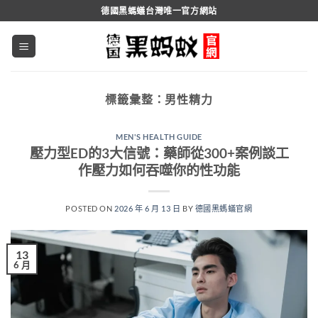
跳
德國黑螞蟻台灣唯一官方網站
轉
至
內
容
標籤彙整：
男性精力
MEN'S HEALTH GUIDE
壓力型ED的3大信號：藥師從300+案例談工
作壓力如何吞噬你的性功能
POSTED ON
2026 年 6 月 13 日
BY
德國黑螞蟻官網
13
6 月