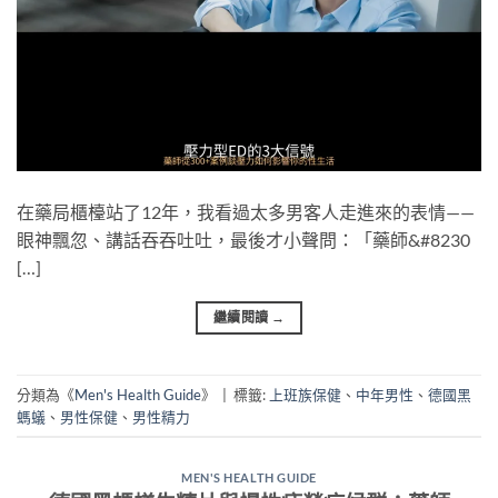
在藥局櫃檯站了12年，我看過太多男客人走進來的表情——
眼神飄忽、講話吞吞吐吐，最後才小聲問：「藥師&#8230
[…]
繼續閱讀
→
分類為《
Men's Health Guide
》
|
標籤:
上班族保健
、
中年男性
、
德國黑
螞蟻
、
男性保健
、
男性精力
MEN'S HEALTH GUIDE