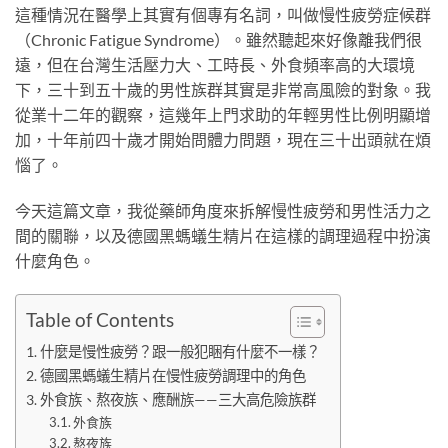
這種情況在醫學上其實有個專有名詞，叫做慢性疲勞症候群
（Chronic Fatigue Syndrome）。雖然聽起來好像離我們很
遠，但在台灣生活壓力大、工時長、外食頻率高的大環境
下，三十到五十歲的男性族群其實是非常高風險的對象。我
從業十二年的觀察，這幾年上門求助的年輕男性比例明顯增
加，十年前四十歲才開始問體力問題，現在三十出頭就在煩
惱了。
今天這篇文章，我從藥師角度來拆解慢性疲勞和男性活力之
間的關聯，以及德國黑螞蟻生精片在這樣的調理過程中扮演
什麼角色。
Table of Contents
什麼是慢性疲勞？跟一般犯睏有什麼不一樣？
德國黑螞蟻生精片在慢性疲勞調理中的角色
外食族、熬夜族、應酬族——三大高危險族群
外食族
熬夜族