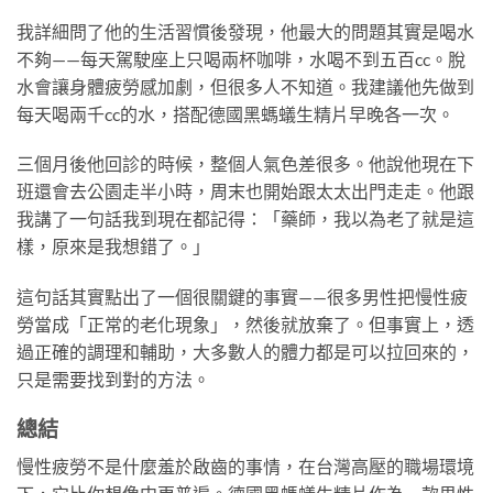
我詳細問了他的生活習慣後發現，他最大的問題其實是喝水
不夠——每天駕駛座上只喝兩杯咖啡，水喝不到五百cc。脫
水會讓身體疲勞感加劇，但很多人不知道。我建議他先做到
每天喝兩千cc的水，搭配德國黑螞蟻生精片早晚各一次。
三個月後他回診的時候，整個人氣色差很多。他說他現在下
班還會去公園走半小時，周末也開始跟太太出門走走。他跟
我講了一句話我到現在都記得：「藥師，我以為老了就是這
樣，原來是我想錯了。」
這句話其實點出了一個很關鍵的事實——很多男性把慢性疲
勞當成「正常的老化現象」，然後就放棄了。但事實上，透
過正確的調理和輔助，大多數人的體力都是可以拉回來的，
只是需要找到對的方法。
總結
慢性疲勞不是什麼羞於啟齒的事情，在台灣高壓的職場環境