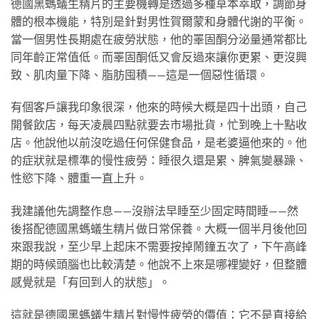
德國黑螞蟻生精片的主要機轉是透過多種草本萃取，調節身
體的根本機能，特別是針對男性賀爾蒙和身體代謝的平衡。
當一個男性長期處在疲勞狀態，他的睪固酮分泌量通常都比
同年齡正常值低。而睪固酮低又會反過來讓你更累、更沒興
致、肌肉量下降、脂肪囤積——這是一個惡性循環。
有個客戶讓我印象很深，他來的時候大概是四十出頭，自己
開餐飲店，每天凌晨四點就要去市場批貨，忙到晚上十點收
店。他說他以前沒吃過任何保健食品，是老婆逼他來的。他
的症狀就是標準的慢性疲勞：睡很久還是累、脾氣變暴躁、
性慾下降、體重一直上升。
我建議他先調整作息——沒辦法早睡至少固定時間睡——然
後搭配德國黑螞蟻生精片做日常保養。大概一個半月後他回
來跟我說，至少早上起床不需要按掉鬧鐘五次了，下午高峰
期的時候頭腦也比較清楚。他說不上來是哪裡變好，但整體
感覺就是「有回到人的狀態」。
這就是德國黑螞蟻生精片對慢性疲勞的價值：它不是直接給