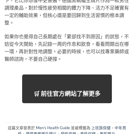
下，它比你想像中更普遍。德國黑螞蟻生精片作為一款男性
調理產品，對於慢性疲勞相關的體力下降、活力不足確實有
一定的輔助效果，但核心還是要回歸到生活習慣的根本調
整。
如果你也覺得自己長期處在「累卻找不到原因」的狀態，不
妨從今天開始，先記錄一周的作息和飲食，看看問題出在哪
一環，再針對性地調整。必要的時候，也可以找專業藥師或
醫師諮詢，不要自己硬撐。
🛒 前往官方網站了解更多
這篇文章發表於
Men's Health Guide
並被標籤為
上班族保健
、
中年男
性
、
德國黑螞蟻生精片
、
慢性疲勞
、
男性保健
、
男性精力
.