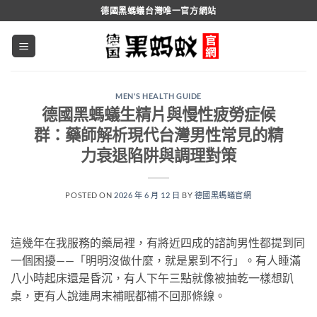
跳
德國黑螞蟻台灣唯一官方網站
轉
至
內
容
MEN'S HEALTH GUIDE
德國黑螞蟻生精片與慢性疲勞症候
群：藥師解析現代台灣男性常見的精
力衰退陷阱與調理對策
POSTED ON
2026 年 6 月 12 日
BY
德國黑螞蟻官網
這幾年在我服務的藥局裡，有將近四成的諮詢男性都提到同
一個困擾——「明明沒做什麼，就是累到不行」。有人睡滿
八小時起床還是昏沉，有人下午三點就像被抽乾一樣想趴
桌，更有人說連周末補眠都補不回那條線。