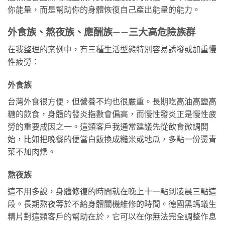
你能量，而是幫助你的身體恢復自己產出能量的能力。
外食族、熬夜族、應酬族——三大高危險族群
在我整理的案例中，有三種生活型態特別容易誘發或加重慢
性疲勞：
外食族
台灣外食很方便，但營養不均也很嚴重。長期吃高油高鹽高
糖的飲食，身體的發炎指數會偏高，而慢性發炎正是慢性疲
勞的重要成因之一。這類客戶我通常建議先從飲食微調開
始，比如把晚餐的便當白飯換成糙米或地瓜，多點一份燙青
菜不加肉燥。
熬夜族
這不用多說，身體修復的時間就在晚上十一點到凌晨三點這
段。長期熬夜等於不給身體關機維修的時間。德國黑螞蟻生
精片對這類客戶的幫助在於，它可以在你無法完全調整作息