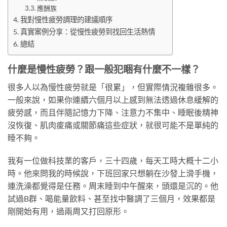
應酬族
我對慢性疲勞調理的建議順序
真實案例分享：從慢性疲勞到找回生活熱情
總結
什麼是慢性疲勞？跟一般犯睏有什麼不一樣？
很多人以為慢性疲勞就是「很累」，但實際情況複雜很多。
一般來說，如果你連續六個月以上感到無法透過休息緩解的
疲勞感，而且伴隨記憶力下降、注意力不集中、睡眠後精神
沒恢復、肌肉痠痛或關節痛這些症狀，就很可能不是單純的
睡不夠。
我有一位做科技業的客戶，三十四歲，每天工時大概十二小
時。他來問我的時候說，下班回家只想躺在沙發上滑手機，
連洗澡都覺得是任務。周末睡到中午醒來，頭還是沉的。他
試過B群、喝能量飲料、甚至找中醫調了三個月，效果都是
剛開始有用，過兩周又打回原形。