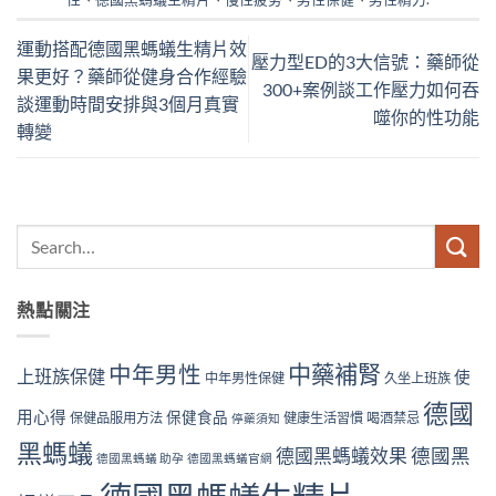
運動搭配德國黑螞蟻生精片效
壓力型ED的3大信號：藥師從
果更好？藥師從健身合作經驗
300+案例談工作壓力如何吞
談運動時間安排與3個月真實
噬你的性功能
轉變
熱點關注
中藥補腎
中年男性
上班族保健
使
中年男性保健
久坐上班族
德國
用心得
保健食品
保健品服用方法
健康生活習慣
喝酒禁忌
停藥須知
黑螞蟻
德國黑螞蟻效果
德國黑
德國黑螞蟻 助孕
德國黑螞蟻官網