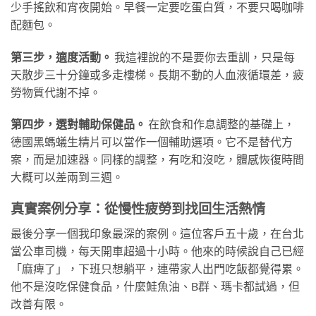
少手搖飲和宵夜開始。早餐一定要吃蛋白質，不要只喝咖啡
配麵包。
第三步，適度活動。
我這裡說的不是要你去重訓，只是每
天散步三十分鐘或多走樓梯。長期不動的人血液循環差，疲
勞物質代謝不掉。
第四步，選對輔助保健品。
在飲食和作息調整的基礎上，
德國黑螞蟻生精片可以當作一個輔助選項。它不是替代方
案，而是加速器。同樣的調整，有吃和沒吃，體感恢復時間
大概可以差兩到三週。
真實案例分享：從慢性疲勞到找回生活熱情
最後分享一個我印象最深的案例。這位客戶五十歲，在台北
當公車司機，每天開車超過十小時。他來的時候說自己已經
「麻痺了」，下班只想躺平，連帶家人出門吃飯都覺得累。
他不是沒吃保健食品，什麼鮭魚油、B群、瑪卡都試過，但
改善有限。