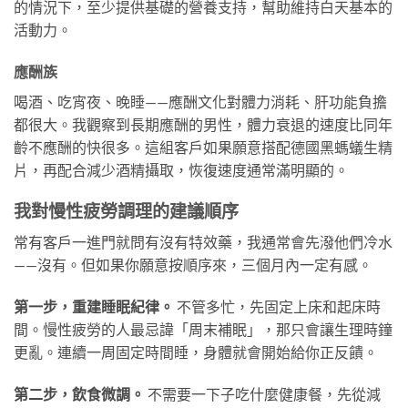
的情況下，至少提供基礎的營養支持，幫助維持白天基本的
活動力。
應酬族
喝酒、吃宵夜、晚睡——應酬文化對體力消耗、肝功能負擔
都很大。我觀察到長期應酬的男性，體力衰退的速度比同年
齡不應酬的快很多。這組客戶如果願意搭配德國黑螞蟻生精
片，再配合減少酒精攝取，恢復速度通常滿明顯的。
我對慢性疲勞調理的建議順序
常有客戶一進門就問有沒有特效藥，我通常會先潑他們冷水
——沒有。但如果你願意按順序來，三個月內一定有感。
第一步，重建睡眠紀律。
不管多忙，先固定上床和起床時
間。慢性疲勞的人最忌諱「周末補眠」，那只會讓生理時鐘
更亂。連續一周固定時間睡，身體就會開始給你正反饋。
第二步，飲食微調。
不需要一下子吃什麼健康餐，先從減