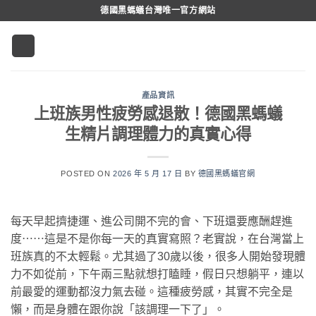
跳
德國黑螞蟻台灣唯一官方網站
轉
至
內
容
產品資訊
上班族男性疲勞感退散！德國黑螞蟻
生精片調理體力的真實心得
POSTED ON
2026 年 5 月 17 日
BY
德國黑螞蟻官網
每天早起擠捷運、進公司開不完的會、下班還要應酬趕進
度⋯⋯這是不是你每一天的真實寫照？老實說，在台灣當上
班族真的不太輕鬆。尤其過了30歲以後，很多人開始發現體
力不如從前，下午兩三點就想打瞌睡，假日只想躺平，連以
前最愛的運動都沒力氣去碰。這種疲勞感，其實不完全是
懶，而是身體在跟你說「該調理一下了」。