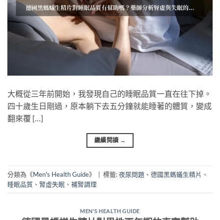
大概從三年前開始，我發現自己的睡眠品質一直在往下掉。
四十歲生日剛過，原本躺下去五分鐘就能睡著的體質，變成
翻來覆 […]
繼續閱讀
→
分類為《
Men's Health Guide
》
|
標籤:
夜尿問題
、
德國黑螞蟻生精片
、
睡眠品質
、
腎虛失眠
、
補腎調理
MEN'S HEALTH GUIDE