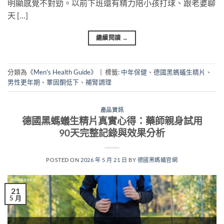
明顯感覺不對勁。以前下班還有精力陪小孩打球、跟老婆聊
天 […]
繼續閱讀
→
分類為《
Men's Health Guide
》
|
標籤:
中年保健
、
德國黑螞蟻生精片
、
男性更年期
、
睪固酮低下
、
補腎調理
產品資訊
德國黑螞蟻生精片真實心得：藥師親身試用
90天完整記錄與效果分析
POSTED ON
2026 年 5 月 21 日
BY
德國黑螞蟻官網
21
5 月