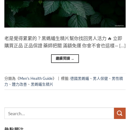
老是覺得累累的？黑螞蟻生精片幫你找回男人活力 🔥 立即
購買正品 正品保證 藥師把關 滿額免運 你會不會也這樣— […]
繼續閱讀
→
分類為《
Men's Health Guide
》
|
標籤:
德國黑螞蟻
、
男人保健
、
男性精
力
、
體力改善
、
黑螞蟻生精片
熱點關注