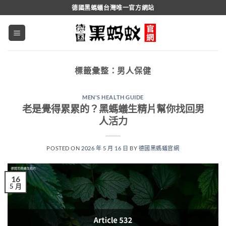
跳
德國黑螞蟻台灣唯一官方網站
轉
至
內
容
標籤彙整：
男人保健
MEN'S HEALTH GUIDE
老是覺得累累的？黑螞蟻生精片幫你找回男
人活力
POSTED ON
2026 年 5 月 16 日
BY
德國黑螞蟻官網
16
5 月