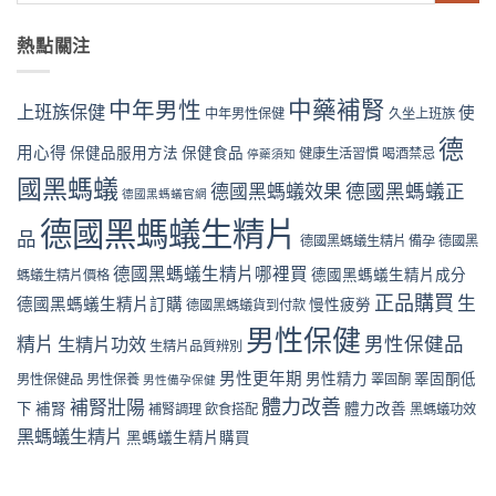
熱點關注
中藥補腎
中年男性
上班族保健
使
中年男性保健
久坐上班族
德
用心得
保健品服用方法
保健食品
健康生活習慣
喝酒禁忌
停藥須知
國黑螞蟻
德國黑螞蟻效果
德國黑螞蟻正
德國黑螞蟻官網
德國黑螞蟻生精片
品
德國黑螞蟻生精片 備孕
德國黑
德國黑螞蟻生精片哪裡買
德國黑螞蟻生精片成分
螞蟻生精片價格
正品購買
生
德國黑螞蟻生精片訂購
慢性疲勞
德國黑螞蟻貨到付款
男性保健
精片
男性保健品
生精片功效
生精片品質辨別
男性更年期
男性精力
睪固酮低
男性保健品
男性保養
睪固酮
男性備孕保健
體力改善
補腎壯陽
下
補腎
體力改善
補腎調理
飲食搭配
黑螞蟻功效
黑螞蟻生精片
黑螞蟻生精片購買