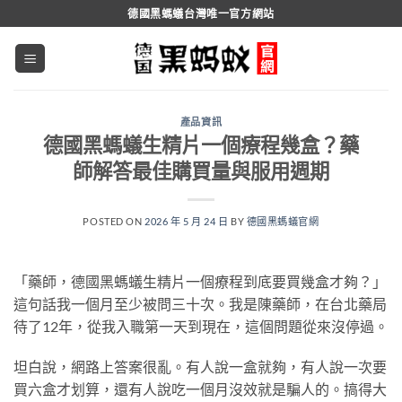
跳
德國黑螞蟻台灣唯一官方網站
轉
至
內
容
產品資訊
德國黑螞蟻生精片一個療程幾盒？藥
師解答最佳購買量與服用週期
POSTED ON
2026 年 5 月 24 日
BY
德國黑螞蟻官網
「藥師，德國黑螞蟻生精片一個療程到底要買幾盒才夠？」
這句話我一個月至少被問三十次。我是陳藥師，在台北藥局
待了12年，從我入職第一天到現在，這個問題從來沒停過。
坦白說，網路上答案很亂。有人說一盒就夠，有人說一次要
買六盒才划算，還有人說吃一個月沒效就是騙人的。搞得大