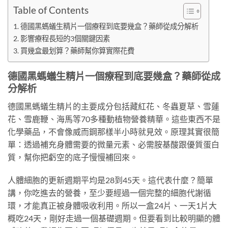
Table of Contents
德國黑螞蟻生精片一個療程到底要幾盒？藥師從成分解析
影響療程長短的3個關鍵因素
買幾盒最划算？藥師幫你算實際花費
德國黑螞蟻生精片一個療程到底要幾盒？藥師從成
分解析
德國黑螞蟻生精片的主要成分包括藏紅花、冬蟲夏草、雪蓮
花、雪鹿鞭、海馬等70多種動植物營養精華。這些東西不是
化學藥品，不會像威而鋼那樣半小時就見效。原理其實很簡
單：透過補充身體需要的微量元素、必需胺基酸跟優質蛋白
質，幫你把虧空的底子慢慢補回來。
人體細胞的更新週期平均是28到45天。這代表什麼？簡單
講，你吃進去的營養，至少要經過一個完整的細胞代謝循
環，才能真正被身體吸收利用。所以一盒24片、一天1片大
概吃24天，剛好走過一個基礎週期。但要看到比較明顯的體