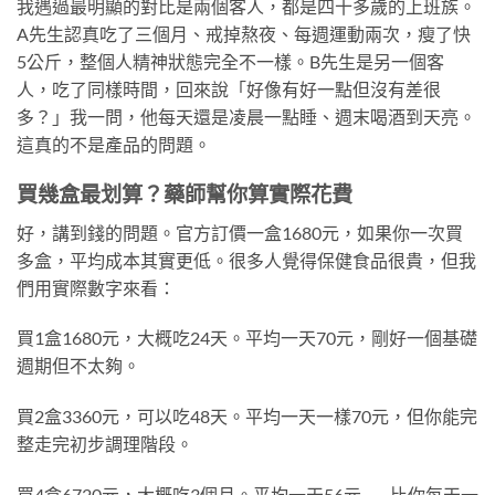
我遇過最明顯的對比是兩個客人，都是四十多歲的上班族。
A先生認真吃了三個月、戒掉熬夜、每週運動兩次，瘦了快
5公斤，整個人精神狀態完全不一樣。B先生是另一個客
人，吃了同樣時間，回來說「好像有好一點但沒有差很
多？」我一問，他每天還是凌晨一點睡、週末喝酒到天亮。
這真的不是產品的問題。
買幾盒最划算？藥師幫你算實際花費
好，講到錢的問題。官方訂價一盒1680元，如果你一次買
多盒，平均成本其實更低。很多人覺得保健食品很貴，但我
們用實際數字來看：
買1盒1680元，大概吃24天。平均一天70元，剛好一個基礎
週期但不太夠。
買2盒3360元，可以吃48天。平均一天一樣70元，但你能完
整走完初步調理階段。
買4盒6720元，大概吃3個月。平均一天56元——比你每天一