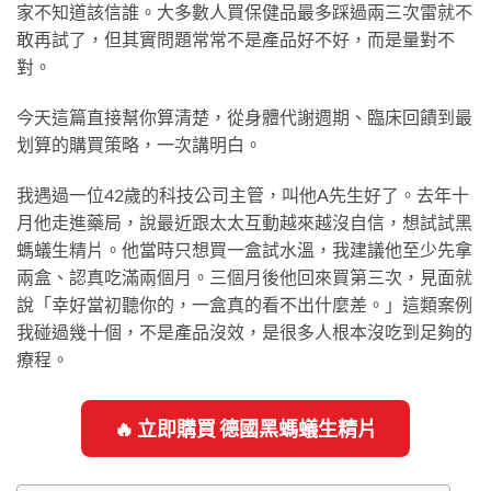
家不知道該信誰。大多數人買保健品最多踩過兩三次雷就不
敢再試了，但其實問題常常不是產品好不好，而是量對不
對。
今天這篇直接幫你算清楚，從身體代謝週期、臨床回饋到最
划算的購買策略，一次講明白。
我遇過一位42歲的科技公司主管，叫他A先生好了。去年十
月他走進藥局，說最近跟太太互動越來越沒自信，想試試黑
螞蟻生精片。他當時只想買一盒試水溫，我建議他至少先拿
兩盒、認真吃滿兩個月。三個月後他回來買第三次，見面就
說「幸好當初聽你的，一盒真的看不出什麼差。」這類案例
我碰過幾十個，不是產品沒效，是很多人根本沒吃到足夠的
療程。
🔥 立即購買 德國黑螞蟻生精片