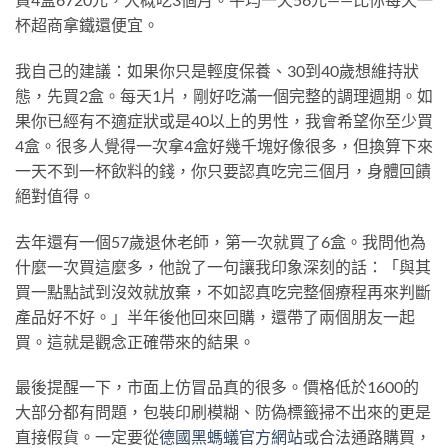
杯超商拿鐵還便宜。
我自己的建議：如果你只是輕度保養、30到40歲想維持狀
態，先買2盒。每天1片，剛好吃滿一個完整的調理週期。如
果你已經有不適症狀或是40以上的男性，我會希望你至少買
4盒。很多人覺得一次拿4盒好幾千塊好像很多，但換算下來
一天不到一杯飲料的錢，你只要認真吃完三個月，身體回饋
絕對值得。
去年還有一個57歲退休老師，第一次就買了6盒。我問他為
什麼一次買這麼多，他說了一句讓我印象深刻的話：「與其
買一點點試到沒效就放棄，不如認真吃完整個療程再來判斷
產品好不好。」半年後他回來回購，還帶了兩個朋友一起
買。這就是觀念正確帶來的結果。
最後提醒一下，市面上仿冒品真的很多。價格低於1600的
大部分都有問題，包裝印刷模糊、防偽標籤掃不出來的更是
直接假貨。一定要從
德國黑螞蟻官方網站
或合法通路購買，