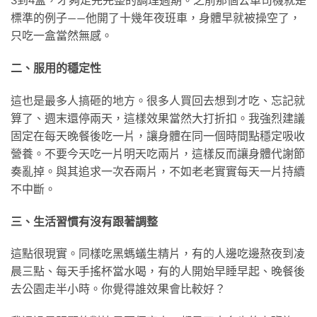
標準的例子——他開了十幾年夜班車，身體早就被操空了，
只吃一盒當然無感。
二、服用的穩定性
這也是最多人搞砸的地方。很多人買回去想到才吃、忘記就
算了、週末還停兩天，這樣效果當然大打折扣。我強烈建議
固定在每天晚餐後吃一片，讓身體在同一個時間點穩定吸收
營養。不要今天吃一片明天吃兩片，這樣反而讓身體代謝節
奏亂掉。與其追求一次吞兩片，不如老老實實每天一片持續
不中斷。
三、生活習慣有沒有跟著調整
這點很現實。同樣吃黑螞蟻生精片，有的人邊吃邊熬夜到凌
晨三點、每天手搖杯當水喝，有的人開始早睡早起、晚餐後
去公園走半小時。你覺得誰效果會比較好？