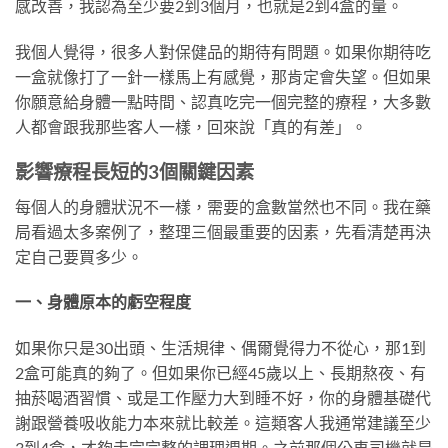
感改善，我認為至少要2到3個月，也就是2到4盒的量。
我個人覺得，很多人對保健品的期待有問題。如果你期待吃
一盒就像打了一針一樣馬上有感覺，那肯定會失望。但如果
你願意給身體一點時間、認真吃完一個完整的療程，大多數
人都會跟我那些客人一樣，回來說「真的有差」。
影響療程長短的3個關鍵因素
每個人的身體狀況不一樣，需要的盒數當然也不同。我在藥
局看過太多案例了，整理三個最重要的因素，先看清楚再決
定自己要買多少。
一、身體原本的虧空程度
如果你只是30出頭、生活規律、偶爾覺得力不從心，那1到
2盒可能真的夠了。但如果你已經45歲以上、長期熬夜、有
抽菸喝酒習慣、或是工作壓力大到睡不好，你的身體基礎代
謝跟營養吸收能力本來就比較差。這類客人我通常建議至少
3到4盒，才夠走完完整的調理週期。之前那個公車司機就是