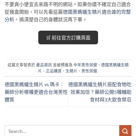
不要貪小便宜去來路不明的網站。如果你還不確定自己適合
從幾盒開始，可以先看這篇
德國黑螞蟻生精片適合誰的完整
分析
，搞清楚自己的身體狀況再下單。
🛒 前往官方訂購頁面
這篇文章發表於
產品資訊
並被標籤為
中年男性保健
、
德國黑螞蟻生精
片
、
正品購買
、
生精片
、
男性保健
.
德國黑螞蟻生精片 vs 瑪卡：
德國黑螞蟻生精片搭配食物吃
藥師分析哪種更適合台灣男性
效果加倍？藥師公開5種輔助
體質
食材與3大飲食禁忌