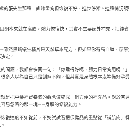
面說的張先生那種，訓練量夠但恢復不好、進步停滯。這種情況調
睪固酮本來就在高峰，體力恢復快，其實不需要額外補充。把錢省
——雖然黑螞蟻生精片是天然草本配方，但如果你有高血壓、糖尿
再決定。
復的問題，我都會多問一句：「你睡得好嗎？體力日常夠用嗎？
。很多人以為自己只是訓練不夠，但其實是身體根本沒準備好承
它就是把中藥補腎養氣的觀念濃縮成一個方便的補充品。對於有
容易忽略的那一塊——身體的修復能力。
得恢復速度不如從前，不妨試試看把保健品的重點從「補肌肉」
果。