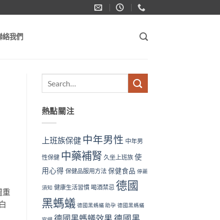
聯絡我們
熱點關注
中年男性
上班族保健
中年男
中藥補腎
使
性保健
久坐上班族
用心得
保健食品
保健品服用方法
停藥
德國
健康生活習慣
喝酒禁忌
須知
週重
黑螞蟻
白
德國黑螞蟻 助孕
德國黑螞蟻
德國黑螞蟻效果
德國黑
官網