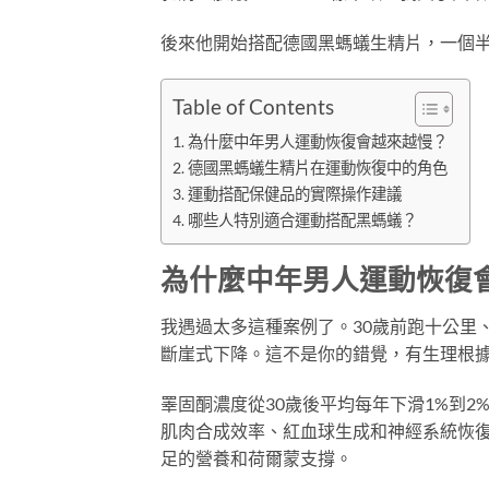
後來他開始搭配德國黑螞蟻生精片，一個
Table of Contents
為什麼中年男人運動恢復會越來越慢？
德國黑螞蟻生精片在運動恢復中的角色
運動搭配保健品的實際操作建議
哪些人特別適合運動搭配黑螞蟻？
為什麼中年男人運動恢復
我遇過太多這種案例了。30歲前跑十公里
斷崖式下降。這不是你的錯覺，有生理根
睪固酮濃度從30歲後平均每年下滑1%到
肌肉合成效率、紅血球生成和神經系統恢
足的營養和荷爾蒙支撐。