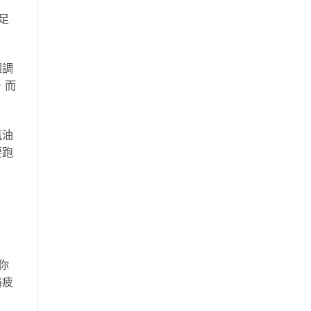
足
體調
，而
汽油
要跑
你
痛疲