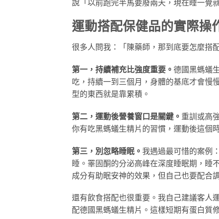
說「以前跑完半馬要廢兩天，現在睡一覺
運動搭配保健品的實際操
很多人問我：「陳藥師，那到底要怎麼搭
第一，持續補充比強度重要。
德國黑螞蟻
吃，持續一到三個月，身體的基底才會慢
型的東西就是靠累積。
第二，運動後營養窗口是關鍵。
重訓或高強
你有吃黑螞蟻生精片的習慣，運動後這個
第三，別忽略睡眠。
我遇過最可惜的案例
睡。睪固酮的分泌高峰在深度睡眠期，睡
成分有助眠安神的效果，但自己也要配合
還有飲食搭配也很重要。我自己建議客人
配德國黑螞蟻生精片。這樣短期有蛋白質