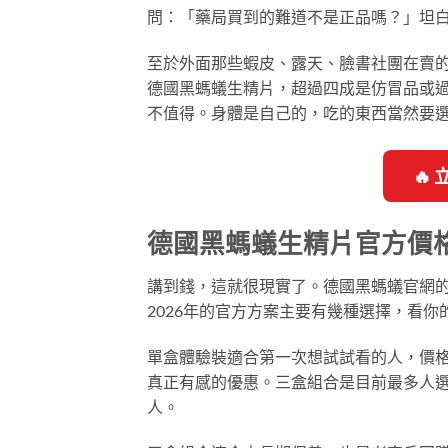
問：「藥局買到的難道不是正品嗎？」坦
至於外面那些蝦皮、露天、臉書社團在賣的
德國黑螞蟻生精片，超過四成是仿冒品或
不值得。身體是自己的，吃的東西當然要
🔥
德國黑螞蟻生精片官方價格
講到錢，這就很現實了。德國黑螞蟻官網
2026年的官方方案主要有幾種選擇，看你
單盒體驗裝適合第一次想試試看的人，價
真正有感的優惠。三盒組合是目前最多人
人。