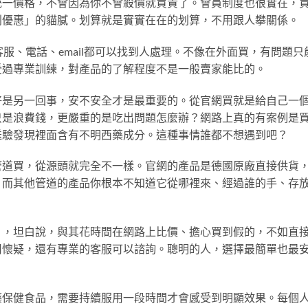
統一價格，不會因為你不會殺價就買貴了。會員制度也很實在，
別優惠」的貓膩。划算就是實實在在的划算，不用跟人攀關係。
E客服、電話、email都可以找到人處理。不像在外面買，有問題只
受過專業訓練，對產品的了解程度不是一般賣家能比的。
好是另一回事，安不安全才是最重要的。從官網買就是給自己一
只是浪費錢，更嚴重的是吃出問題怎麼辦？網路上真的有案例是
送驗發現裡面含有不明西藥成分。這種事情誰都不想遇到吧？
管道買，從源頭就完全不一樣。官網的產品是德國原廠直接供貨
。而其他管道的產品你根本不知道它從哪裡來、經過誰的手、存
片，坦白說，與其花時間在網路上比價、擔心買到假的，不如直
用懷疑，還有專業的客服可以諮詢。聰明的人，選擇最簡單也最
藥保健食品，需要持續服用一段時間才會感受到明顯效果。每個