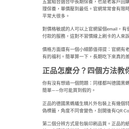
五盒組合適合中長期保養，也是老客戶回
理保養，單價壓到最低。官網常常會有限
平常大很多。
對價格敏感的人可以上官網留個email
付款的服務，這對不習慣線上刷卡的人來
價格方面還有一個小細節值得提：官網有
有的福利。簡單算一下，長期吃下來真的
正品怎麼分？四個方法教
你有沒有想過一個問題：同樣都叫德國黑
簡單——你可能買到假的。
正品的德國黑螞蟻生精片外包裝上有幾個
偽標籤，角度不同會變色，刮開後有QR C
第二個分辨方式是包裝印刷品質。正品的