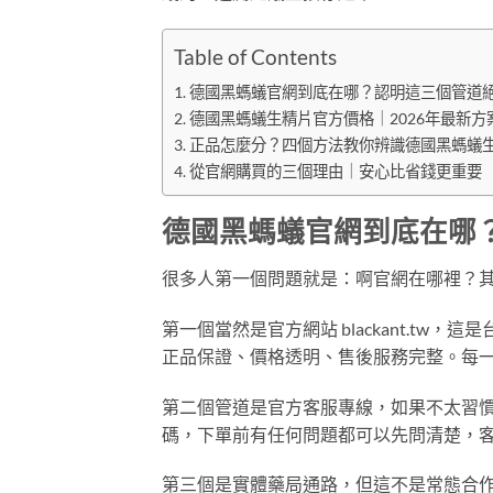
Table of Contents
德國黑螞蟻官網到底在哪？認明這三個管道
德國黑螞蟻生精片官方價格｜2026年最新方
正品怎麼分？四個方法教你辨識德國黑螞蟻
從官網購買的三個理由｜安心比省錢更重要
德國黑螞蟻官網到底在哪
很多人第一個問題就是：啊官網在哪裡？
第一個當然是官方網站 blackant.t
正品保證、價格透明、售後服務完整。每
第二個管道是官方客服專線，如果不太習慣
碼，下單前有任何問題都可以先問清楚，
第三個是實體藥局通路，但這不是常態合