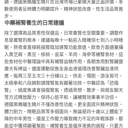
饋，德國黑螞蟻生精片在台灣市場已累積大量正面評價，多
數使用者反映體力明顯提升、精神狀態改善、性生活品質進
步。
中藥補腎養生的日常建議
除了選擇高品質男性保健品，日常養腎也至關重要。調整作
息是養腎的根本，建議每晚十一點前入睡確保七到八小時睡
眠，熬夜會直接耗損腎陰加速腎功能衰退。飲食方面適量攝
入黑芝麻、黑豆、核桃、韭菜、羊肉、海參等補腎食材，這
些食材在中醫理論中具有補腎益精作用，長期食用對腎臟健
康大有裨益。適度運動促進全身血液循環改善腎臟血液供
應，每周三至五次三十分鐘以上，快走、慢跑、游泳皆可，
太極拳和八段錦對調理腎氣有顯著功效。中醫認為「恐傷
腎」，過度焦慮會損傷腎氣，透過冥想、散步、與朋友聊天
等方式釋放壓力，保持心態平和，讓補腎效果事半功倍。
德國黑螞蟻生精片不僅改善性功能，更全面提升精神狀態、
體力耐力、睡眠品質等多個面向。無論是四十歲以上體能下
降的中年男性，還是工作壓力導致精力不足的年輕族群，都
能從中獲得顯著幫助。補腎養生是循序漸進的過程，只要方