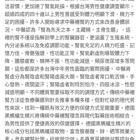
活習慣，更加速了腎氣耗損。根據台灣男性健康調查顯示，
超過四成的四十歲以上男性曾感受到體力明顯下滑、精力不
足的困擾，許多人開始尋求中藥補腎的方式來改善身體狀
況。 中醫認為「腎為先天之本，主藏精，主骨生髓」，這
裡的腎不僅是指解剖學上的腎臟器官，更涵蓋了生殖系統、
內分泌系統以及免疫調節功能。腎氣充足的人精力旺盛、記
憶力佳、骨骼強健、性功能正常。腎氣虧虛則導致體力下
降、腰膝痠軟、精神不振、性功能減退、頻尿夜尿增多等問
題，這些都是許多台灣中年男性面臨的實際困擾。 中醫將
腎虛分為腎陰虛和腎陽虛兩大類。腎陰虛者常口乾舌燥、手
心發熱、夜間盜汗；腎陽虛者則特別怕冷、四肢冰涼、性慾
減退明顯。不同體質需要採取不同的調理方式。傳統中藥補
腎方法從食療藥膳到針灸推拿多種多樣，但對忙碌的現代男
性來說，找到一種既有效又方便的保健方式至關重要。德國
黑螞蟻生精片將傳統中藥補腎理念與現代製藥技術相結合，
為男性提供了便捷高效的保健選擇。 德國黑螞蟻生精片的
核心成分包括黑螞蟻提取物，富含胺基酸、鋅、硒等微量元
素，具有補腎壯陽、抗疲勞功效。冬蟲夏草補肺益腎提升免