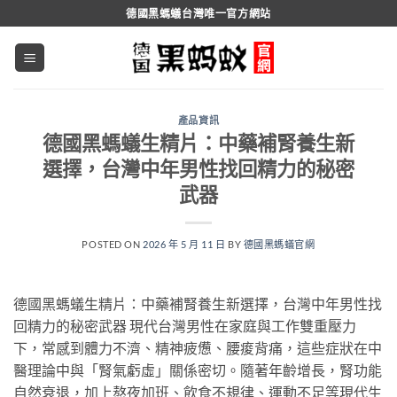
跳
德國黑螞蟻台灣唯一官方網站
轉
至
內
容
產品資訊
德國黑螞蟻生精片：中藥補腎養生新
選擇，台灣中年男性找回精力的秘密
武器
POSTED ON
2026 年 5 月 11 日
BY
德國黑螞蟻官網
德國黑螞蟻生精片：中藥補腎養生新選擇，台灣中年男性找
回精力的秘密武器 現代台灣男性在家庭與工作雙重壓力
下，常感到體力不濟、精神疲憊、腰痠背痛，這些症狀在中
醫理論中與「腎氣虧虛」關係密切。隨著年齡增長，腎功能
自然衰退，加上熬夜加班、飲食不規律、運動不足等現代生