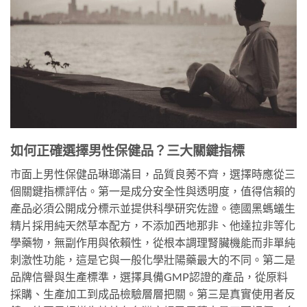
如何正確選擇男性保健品？三大關鍵指標
市面上男性保健品琳瑯滿目，品質良莠不齊，選擇時應從三
個關鍵指標評估。第一是成分安全性與透明度，值得信賴的
產品必須公開成分標示並提供科學研究佐證。德國黑螞蟻生
精片採用純天然草本配方，不添加西地那非、他達拉非等化
學藥物，無副作用與依賴性，從根本調理腎臟機能而非單純
刺激性功能，這是它與一般化學壯陽藥最大的不同。第二是
品牌信譽與生產標準，選擇具備GMP認證的產品，從原料
採購、生產加工到成品檢驗層層把關。第三是真實使用者反