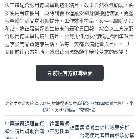
法正確配合服用德國黑螞蟻生精片，效果自然逐漸顯現。許
多使用者在使用一段時間後不僅感受到身體機能恢復，更發
現整體生活品質明顯提升，工作效率提高、與伴侶關係更加
和諧，這正是補腎養生帶來的最珍貴回報。綜合以上方法配
合服用德國黑螞蟻生精片，台灣男性朋友們都能找回年輕活
力享受高品質健康生活，讓每一天都充滿能量與自信。 🛒
立即前往官方訂購，體驗德國黑螞蟻生精片帶來的改變！
🛒 前往官方訂購頁面
這篇文章發表於
產品資訊
並被標籤為
中藥補腎
、
德國黑螞蟻生精片
、
生
精片
、
男性保健品
、
補腎壯陽
.
中藥補腎調理首選：德國黑螞
德國黑螞蟻生精片效果分析｜
蟻生精片幫助台灣中年男性重
台灣使用者真實體驗分享
拾活力