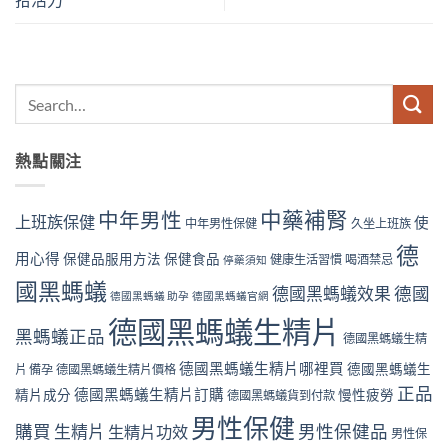
熱點關注
中藥補腎
中年男性
上班族保健
使
中年男性保健
久坐上班族
德
用心得
保健品服用方法
保健食品
健康生活習慣
喝酒禁忌
停藥須知
國黑螞蟻
德國黑螞蟻效果
德國
德國黑螞蟻 助孕
德國黑螞蟻官網
德國黑螞蟻生精片
黑螞蟻正品
德國黑螞蟻生精
德國黑螞蟻生精片哪裡買
德國黑螞蟻生
片 備孕
德國黑螞蟻生精片價格
正品
德國黑螞蟻生精片訂購
精片成分
慢性疲勞
德國黑螞蟻貨到付款
男性保健
購買
生精片
男性保健品
生精片功效
男性保