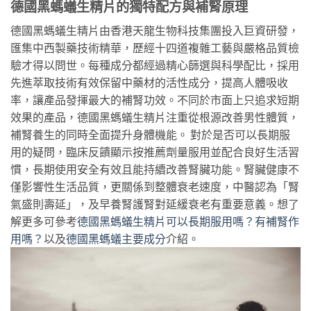
德國黑螞蟻生精片的獨特配方與補腎原理
德國黑螞蟻生精片由香港天龍生物科技集團投入巨資研發，
匯集中西製藥技術精華，歷經十四道複雜工藝與嚴格品質檢
驗才得以問世。每種成分都經過精心篩選與科學配比，採用
先進萃取技術有效保留中藥材的活性成分，提高人體吸收
率，讓產品發揮最大的補腎功效。不同於市面上只追求短期
效果的產品，德國黑螞蟻生精片注重從根源改善男性體質，
補腎養生的同時全面提升身體機能。 對於是否可以長期服
用的疑問，臨床反饋顯示按推薦劑量服用並配合良好生活習
慣，長期使用安全有效且能持續改善腎臟功能。腎臟健康不
僅影響性生活品質，更關係到整體衰老速度，中醫認為「腎
氣盛則壽延」，及早養腎護腎對延緩衰老有重要意義。想了
解更多可參考
德國黑螞蟻生精片可以長期服用嗎？有補腎作
用嗎？
以及
德國黑螞蟻主要成分
介紹。