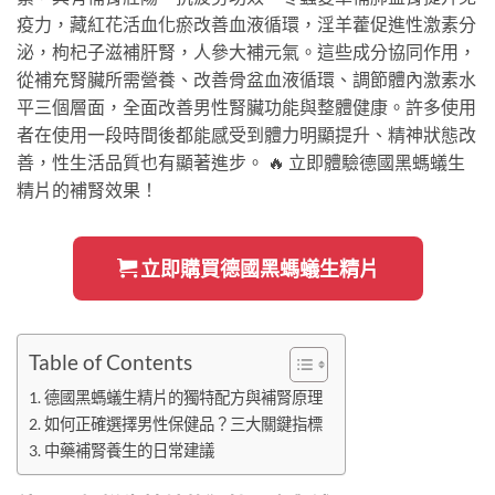
疫力，藏紅花活血化瘀改善血液循環，淫羊藿促進性激素分
泌，枸杞子滋補肝腎，人參大補元氣。這些成分協同作用，
從補充腎臟所需營養、改善骨盆血液循環、調節體內激素水
平三個層面，全面改善男性腎臟功能與整體健康。許多使用
者在使用一段時間後都能感受到體力明顯提升、精神狀態改
善，性生活品質也有顯著進步。 🔥 立即體驗德國黑螞蟻生
精片的補腎效果！
立即購買德國黑螞蟻生精片
Table of Contents
德國黑螞蟻生精片的獨特配方與補腎原理
如何正確選擇男性保健品？三大關鍵指標
中藥補腎養生的日常建議