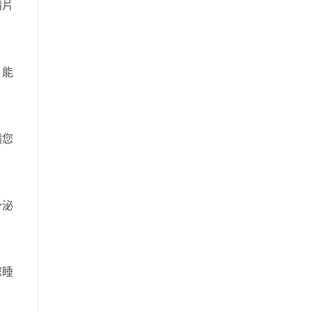
精片
，能
讓您
分泌
您睡