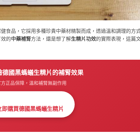
保健食品，它採用多種珍貴中藥材精製而成，透過溫和調理的方
有效的
中藥補腎
方法，還是想了解
生精片功效
的實際表現，這篇
體驗德國黑螞蟻生精片的補腎效果
官方正品保障，溫和補腎無副作用
 立即購買德國黑螞蟻生精片