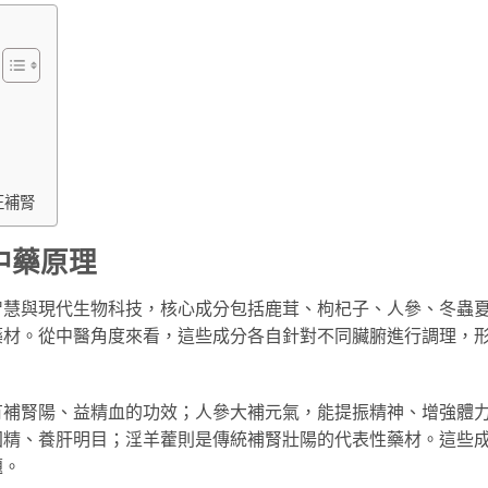
正補腎
中藥原理
智慧與現代生物科技，核心成分包括鹿茸、枸杞子、人參、冬蟲
藥材。從中醫角度來看，這些成分各自針對不同臟腑進行調理，
有補腎陽、益精血的功效；人參大補元氣，能提振精神、增強體
固精、養肝明目；淫羊藿則是傳統補腎壯陽的代表性藥材。這些
題。