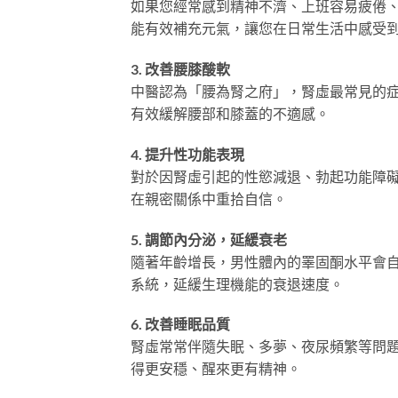
如果您經常感到精神不濟、上班容易疲倦
能有效補充元氣，讓您在日常生活中感受
3. 改善腰膝酸軟
中醫認為「腰為腎之府」，腎虛最常見的
有效緩解腰部和膝蓋的不適感。
4. 提升性功能表現
對於因腎虛引起的性慾減退、勃起功能障
在親密關係中重拾自信。
5. 調節內分泌，延緩衰老
隨著年齡增長，男性體內的睪固酮水平會
系統，延緩生理機能的衰退速度。
6. 改善睡眠品質
腎虛常常伴隨失眠、多夢、夜尿頻繁等問
得更安穩、醒來更有精神。