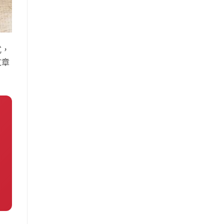
式，
文章