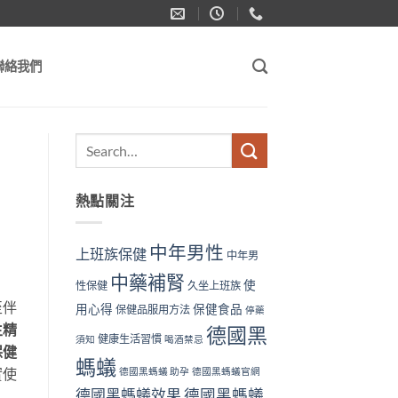
聯絡我們
熱點關注
中年男性
上班族保健
中年男
中藥補腎
使
性保健
久坐上班族
至伴
用心得
保健食品
保健品服用方法
停藥
生精
德國黑
健康生活習慣
須知
喝酒禁忌
保健
螞蟻
德國黑螞蟻 助孕
德國黑螞蟻官網
實使
德國黑螞蟻效果
德國黑螞蟻