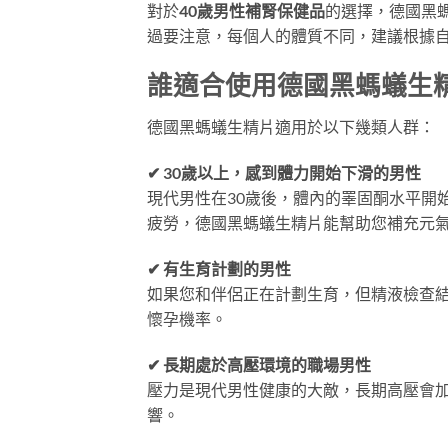
對於
40歲男性補腎保健品
的選擇，德國黑
過要注意，每個人的體質不同，建議根據
誰適合使用德國黑螞蟻生
德國黑螞蟻生精片適用於以下幾類人群：
✔ 30歲以上，感到體力開始下滑的男性
現代男性在30歲後，體內的睪固酮水平開
疲勞，德國黑螞蟻生精片能幫助您補充元
✔ 有生育計劃的男性
如果您和伴侶正在計劃生育，但精液檢查
懷孕機率。
✔ 長期處於高壓環境的職場男性
壓力是現代男性健康的大敵，長期高壓會
響。