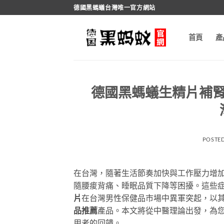
跳
德國黑螞蟻台灣唯一官方網站
轉
至
首頁
產
內
容
德國黑螞蟻生精片補
POSTE
在台灣，隨著生活節奏加快與工作壓力增
隨腰痠背痛、睡眠品質下降等困擾。這些
片
在台灣男性保健品市場中異軍突起，以
品推薦
產品。本文將從中醫理論出發，為
用者的回饋。